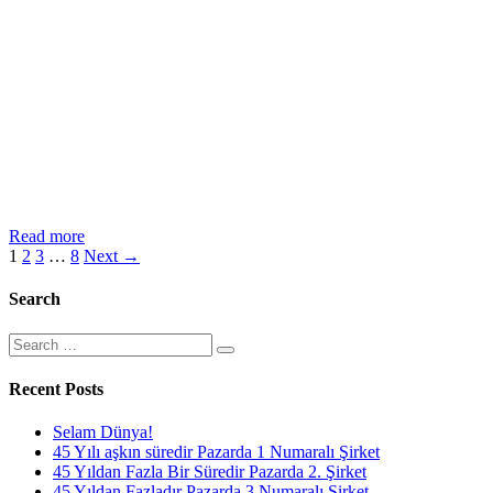
MIRAGE
Read more
Yazı
REZİDANS
1
2
3
…
8
Next →
sayfalaması
Search
Search
for:
Recent Posts
Selam Dünya!
45 Yılı aşkın süredir Pazarda 1 Numaralı Şirket
45 Yıldan Fazla Bir Süredir Pazarda 2. Şirket
45 Yıldan Fazladır Pazarda 3 Numaralı Şirket