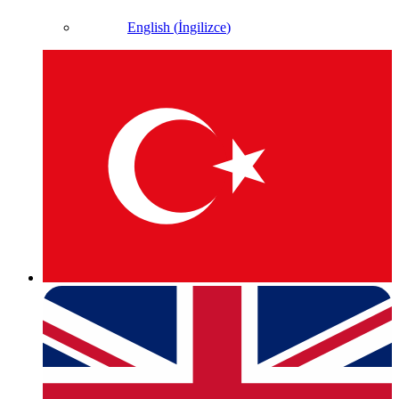
English
(
İngilizce
)