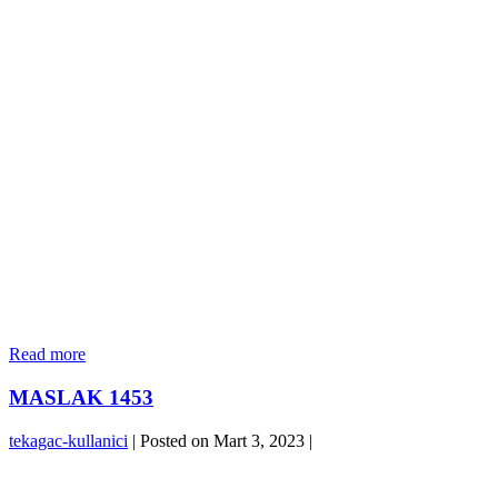
NEF
Read more
03-
12-
MASLAK 1453
13
tekagac-kullanici
|
Posted on
Mart 3, 2023
|
MASLAK
1453