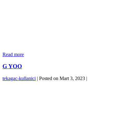
NEF
Read more
22
G YOO
tekagac-kullanici
|
Posted on
Mart 3, 2023
|
G
YOO