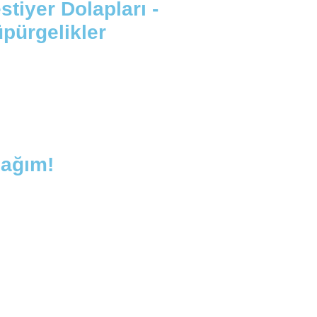
stiyer Dolapları -
pürgelikler
cağım!
Ana Sayfa
Hakkimizda
Ürünler
İletişim
Projeler
Tesisler
Referanslarimiz