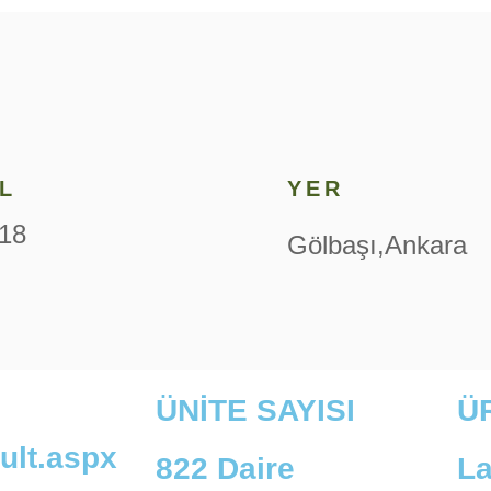
IL
YER
18
Gölbaşı,Ankara
ÜNİTE SAYISI
Ü
ault.aspx
822 Daire
La