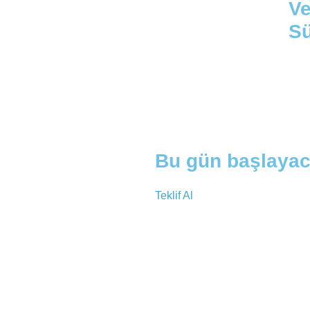
Ve
Sü
Bu gün başlaya
Teklif Al
cisi.